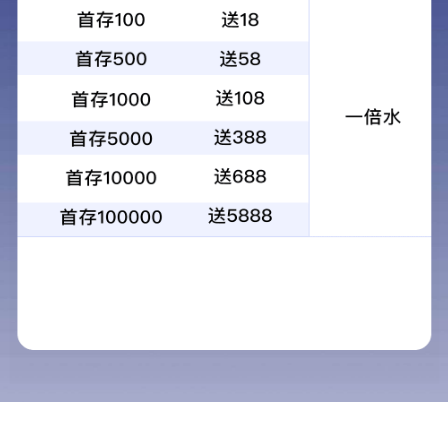
动态资讯
· 动态资讯
湖北鄂州航空
· 公司新闻
湖北鄂州航空
鄂城区燕矶镇