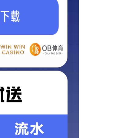
首页
更正公告
当前位置:
<<
办公桌椅采购延期公告
10