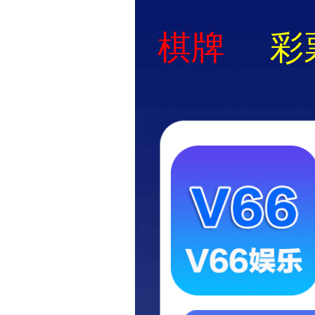
k8体育登录 欢迎您!~
网站首页
关于笑研
业