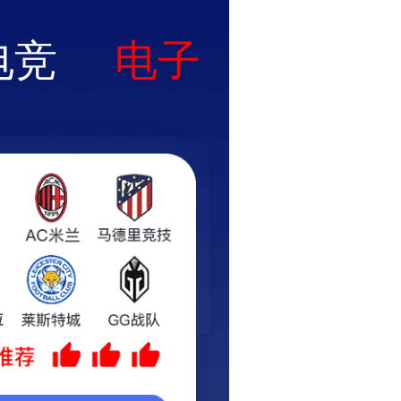
设为首页
|
加入收藏
企业展示
联系我们