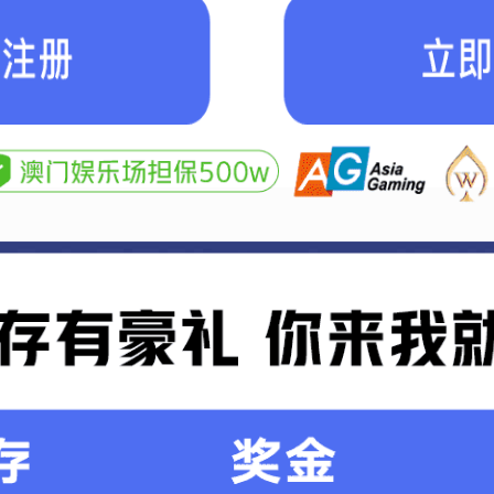
正公告
关于市石山中学新建教学楼工程学生课桌椅及教师
修改时间:2022-04-14 点击量：2