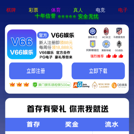
k8体育登录-APP免费下载
k8体育登录 欢迎您!~
设为首页
|
加入收藏
网站首页
关于笑研
业务范围
工