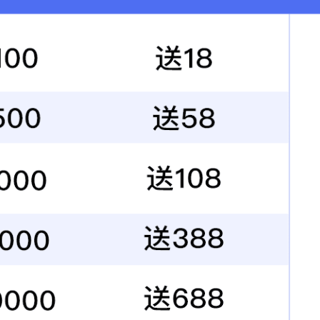
、项目概况：
项目名称：湖北省严家湖（鄂州湖区）湖泊岸线综合
目
项目编号：
HBXY2022-GKZB-040
最高限价：
59.8万元
开标时间：
2022年4月29日
同履行期：20日历天
二、更正信息
、本项目于2022年4月19日在k8体育登录发布延
除静态管理区域管控措施的通告(2022年第10号)
达截止时间和开标时间确定为2022年4月29日上午09
、响应文件的正本、所有副本和电子文档已密封和
，统一视为顺延后的响应时间。
三、招标人联系方式