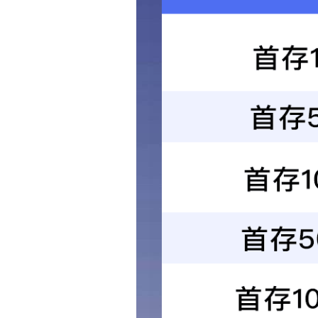
一
k8体育登录
联系电话：0711-3380490
公司地址：鄂州市寿昌大道冠松园
合
小区10、11号门面（气象局与众安
驾校旁）
1
解
送
2
间