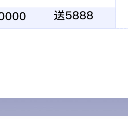
名
称：鄂州市华容区农业农
地
址：鄂州市华容区华容镇体育路21号
联
系 人：夏正军
电
话：13908685825
四、招标代理机构联系方式
代理机构：k8体育登录
邮
编：436000
地
址：鄂州市寿昌大道冠松园小区10-11号门面，
联
系 人：吴先生
手
机：15826993070
电
话：0711-3380490
邮
箱：
1048269469@qq.com
印此文】
【关闭窗口】