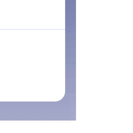
村局
气象局隔壁