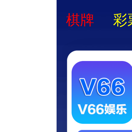
k8体育登录 欢迎您!~
网站首页
关于笑研
业