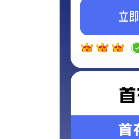
更
· 更正公告