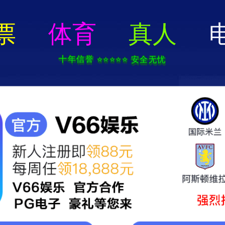
k8体育登录-APP免费下载
务范围
工程案例
动态资讯
人才招聘