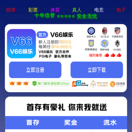
k8体育登录-APP免费下载
k8体育登录 欢迎您!~
设为首页
|
加入收藏
网站首页
关于笑研
业务范围
工