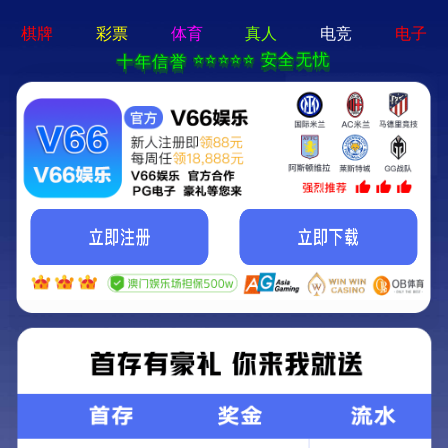
k8体育登录-APP免费下载
k8体育登录 欢迎您!~
设为首页
|
加入收藏
网站首页
关于笑研
业务范围
工